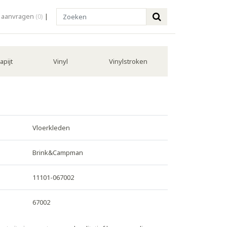
Search
l aanvragen
(0)
|
apijt
Vinyl
Vinylstroken
Vloerkleden
Brink&Campman
11101-067002
67002