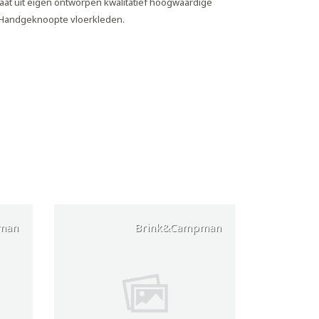
aat uit eigen ontworpen kwalitatief hoogwaardige
 Handgeknoopte vloerkleden.
man
Brink&Campman