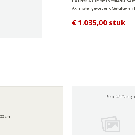
De Brink & Campman collectie best
Axminster geweven-, Getufte- en
€ 1.035,00
stuk
Brink&Camp
00 cm