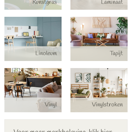
Kunstgras
Laminaat
Linoleum
Tapijt
Vinyl
Vinylstroken