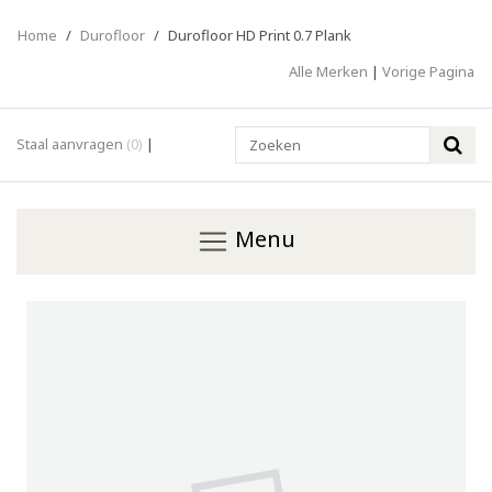
Home
/
Durofloor
/
Durofloor HD Print 0.7 Plank
Alle Merken
|
Vorige Pagina
Search
Staal aanvragen
(0)
|
Menu