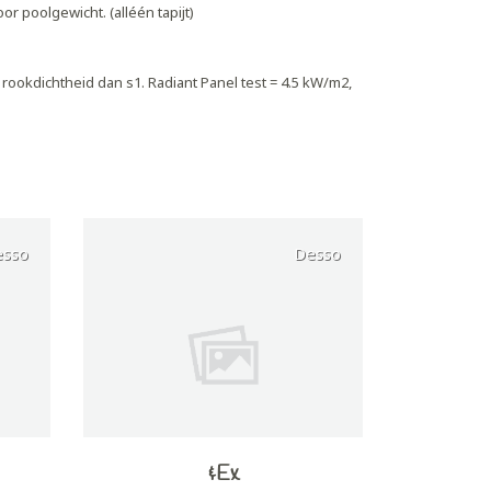
esso
Desso
&Ex