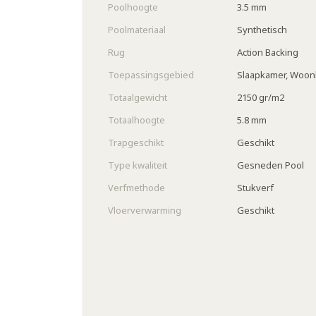
Poolhoogte
3.5 mm
Poolmateriaal
Synthetisch
Rug
Action Backing
Toepassingsgebied
Slaapkamer, Woon
Totaalgewicht
2150 gr/m2
Totaalhoogte
5.8 mm
Trapgeschikt
Geschikt
Type kwaliteit
Gesneden Pool
Verfmethode
Stukverf
Vloerverwarming
Geschikt