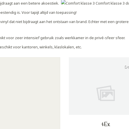
D
&Ex