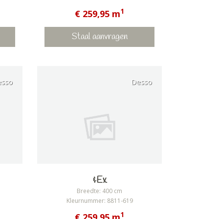
1
€ 259,95 m
Staal aanvragen
esso
Desso
&Ex
Breedte: 400 cm
Kleurnummer: 8811-619
1
€ 259,95 m