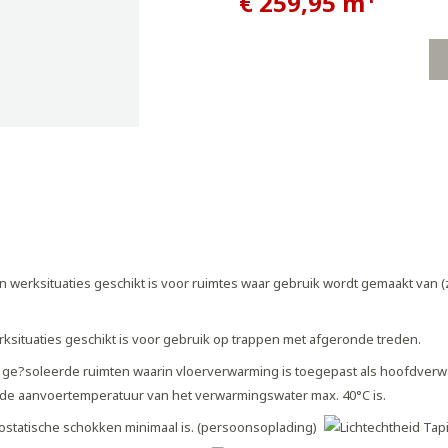
€ 259,95
m