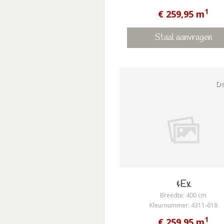
1
€ 259,95 m
Staal aanvragen
D
&Ex
Breedte: 400 cm
Kleurnummer: 4311-618
1
€ 259,95 m