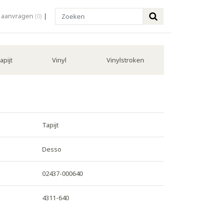
Search
l aanvragen
(0)
|
apijt
Vinyl
Vinylstroken
Tapijt
Desso
02437-000640
4311-640