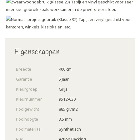
Eigenschappen
Breedte
400 cm
Garantie
5 Jaar
Kleurgroep
Grijs
Kleurnummer
9512-630
Poolgewicht
885 gr/m2
Poolhoogte
3.5 mm
Poolmateriaal
Synthetisch
Rug
Action Backing